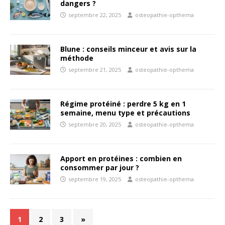
dangers ?
septembre 22, 2025
osteopathie-opthema
Blune : conseils minceur et avis sur la
méthode
septembre 21, 2025
osteopathie-opthema
Régime protéiné : perdre 5 kg en 1
semaine, menu type et précautions
septembre 20, 2025
osteopathie-opthema
Apport en protéines : combien en
consommer par jour ?
septembre 19, 2025
osteopathie-opthema
1
2
3
»