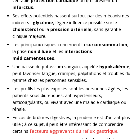
véritable
protection cardiaque
ou qu’il prévient un
infarctus
.
Ses effets potentiels passent surtout par des mécanismes
indirects :
glycémie
, légère influence possible sur le
cholestérol
ou la
pression artérielle
, sans garantie
clinique majeure.
Les principaux risques concernent la
surconsommation
,
la prise
non diluée
et les
interactions
médicamenteuses
.
Une baisse du potassium sanguin, appelée
hypokaliémie
,
peut favoriser fatigue, crampes, palpitations et troubles du
rythme chez les personnes sensibles.
Les profils les plus exposés sont les personnes âgées, les
patients sous diurétiques, antihypertenseurs,
anticoagulants, ou vivant avec une maladie cardiaque ou
rénale.
En cas de brûlures digestives, la prudence est d’autant plus
utile ; à ce sujet, il peut être intéressant de comprendre
certains
facteurs aggravants du reflux gastrique
.