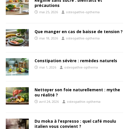
Régime sans sucre : bienfaits et
précautions
mai 25, 2026
osteopathie-opthema
Que manger en cas de baisse de tension ?
mai 18, 2026
osteopathie-opthema
Constipation sévère : remèdes naturels
mai 1, 2026
osteopathie-opthema
Nettoyer son foie naturellement : mythe
ou réalité ?
avril 24, 2026
osteopathie-opthema
Du moka à l’espresso : quel café moulu
italien vous convient ?