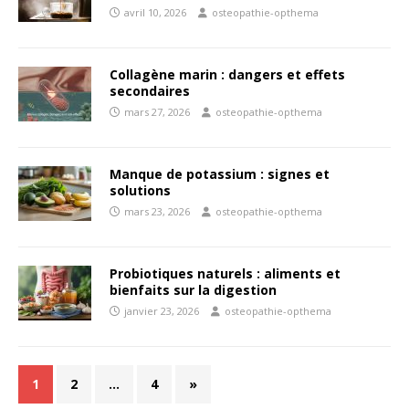
avril 10, 2026
osteopathie-opthema
Collagène marin : dangers et effets
secondaires
mars 27, 2026
osteopathie-opthema
Manque de potassium : signes et
solutions
mars 23, 2026
osteopathie-opthema
Probiotiques naturels : aliments et
bienfaits sur la digestion
janvier 23, 2026
osteopathie-opthema
1
2
…
4
»