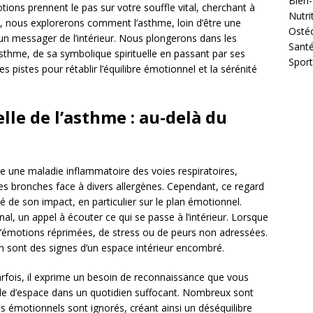
Bien-
ns prennent le pas sur votre souffle vital, cherchant à
Nutri
cle, nous explorerons comment l’asthme, loin d’être une
Osté
un messager de l’intérieur. Nous plongerons dans les
Sant
’asthme, de sa symbolique spirituelle en passant par ses
Sport
pistes pour rétablir l’équilibre émotionnel et la sérénité
le de l’asthme : au-delà du
 une maladie inflammatoire des voies respiratoires,
es bronches face à divers allergènes. Cependant, ce regard
é de son impact, en particulier sur le plan émotionnel.
l, un appel à écouter ce qui se passe à l’intérieur. Lorsque
et d’émotions réprimées, de stress ou de peurs non adressées.
n sont des signes d’un espace intérieur encombré.
arfois, il exprime un besoin de reconnaissance que vous
ble d’espace dans un quotidien suffocant. Nombreux sont
ns émotionnels sont ignorés, créant ainsi un déséquilibre