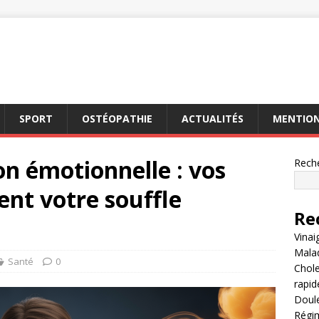
SPORT
OSTÉOPATHIE
ACTUALITÉS
MENTION
on émotionnelle : vos
Rech
nt votre souffle
Re
Vinai
Malad
Santé
0
Chole
rapi
Doule
Régim