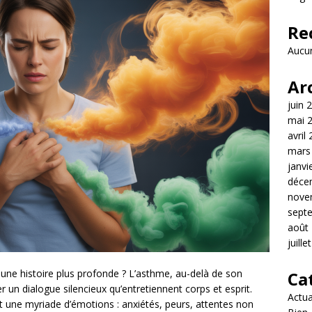
Re
Aucun
Ar
juin 
mai 
avril
mars
janvi
déce
nove
sept
août
juille
t une histoire plus profonde ? L’asthme, au-delà de son
Ca
r un dialogue silencieux qu’entretiennent corps et esprit.
Actua
t une myriade d’émotions : anxiétés, peurs, attentes non