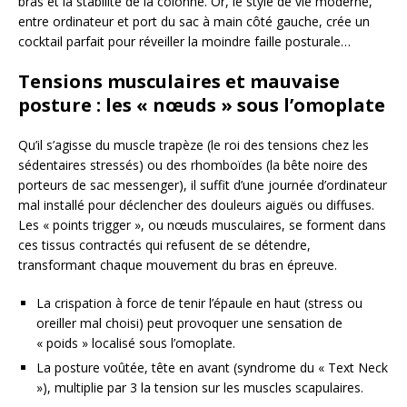
bras et la stabilité de la colonne. Or, le style de vie moderne,
entre ordinateur et port du sac à main côté gauche, crée un
cocktail parfait pour réveiller la moindre faille posturale…
Tensions musculaires et mauvaise
posture : les « nœuds » sous l’omoplate
Qu’il s’agisse du muscle trapèze (le roi des tensions chez les
sédentaires stressés) ou des rhomboïdes (la bête noire des
porteurs de sac messenger), il suffit d’une journée d’ordinateur
mal installé pour déclencher des douleurs aiguës ou diffuses.
Les « points trigger », ou nœuds musculaires, se forment dans
ces tissus contractés qui refusent de se détendre,
transformant chaque mouvement du bras en épreuve.
La crispation à force de tenir l’épaule en haut (stress ou
oreiller mal choisi) peut provoquer une sensation de
« poids » localisé sous l’omoplate.
La posture voûtée, tête en avant (syndrome du « Text Neck
»), multiplie par 3 la tension sur les muscles scapulaires.