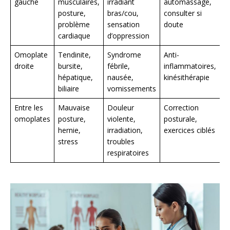
gauche
musculaires,
irradiant
automassage,
posture,
bras/cou,
consulter si
problème
sensation
doute
cardiaque
d’oppression
Omoplate
Tendinite,
Syndrome
Anti-
droite
bursite,
fébrile,
inflammatoires,
hépatique,
nausée,
kinésithérapie
biliaire
vomissements
Entre les
Mauvaise
Douleur
Correction
omoplates
posture,
violente,
posturale,
hernie,
irradiation,
exercices ciblés
stress
troubles
respiratoires