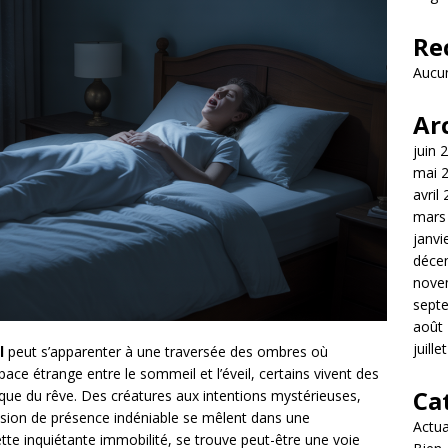
Re
Aucun
Ar
juin 
mai 
avril
mars
janvi
déce
nove
sept
août
juille
l
peut s’apparenter à une traversée des ombres où
ace étrange entre le sommeil et l’éveil, certains vivent des
Ca
 que du rêve. Des créatures aux intentions mystérieuses,
ssion de présence indéniable se mêlent dans une
Actua
ette inquiétante immobilité, se trouve peut-être une voie