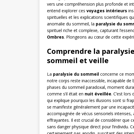
vers une compréhension plus profonde et intim
entend explorer ces
voyages intérieurs
ins
spirituelles et les explications scientifiques 
anomalie du sommeil, la
paralysie du som
spirituel riche et complexe, capturant l’esse
Ombres
. Plongeons au cœur de cette expéri
Comprendre la paralysie
sommeil et veille
La
paralysie du sommeil
concerne ce mome
notre corps reste inaccessible, incapable d
phases du sommeil paradoxal, moment durant 
comme s’il était en
nuit éveillée
. C’est lors
qui explique pourquoi les illusions sont si f
se manifeste généralement par une incapaci
accompagnée de vécus sensoriels intenses, a
effrayantes. Il est crucial de considérer que
sans danger physique direct pour l’individu. 
certainement pas anodin, suscitant des interr