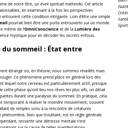
Bien-
e de notre être, un éveil spirituel inattendu. Cet article
Nutri
aisissables, en examinant à la fois les perspectives
Osté
qui entourent cette condition intrigante. Loin d’être une simple
Sant
meil
pourrait bien être une porte entrouverte sur un monde
Sport
nce même de l’
OmniConscience
et de la
Lumière des
ence mystique pour en décoder les secrets enfouis.
 du sommeil : État entre
nt étrange où, en théorie, nous sommes réveillés mais
e bouger. Ce phénomène prend place en général lors des
lequel notre cerveau est particulièrement actif, presque
 de cette phase qu’ont lieu nos rêves les plus vifs, un détail
rappantes durant une paralysie du sommeil. En pratique, cela
té temporaire à réaliser le moindre mouvement, souvent
llant de simples sons à la rencontre de créatures
 ce phénomène, bien que troublant, est en règle générale
Cependant, ressentir une détresse mentale n’est
ogations sur la cause de telles manifestations.