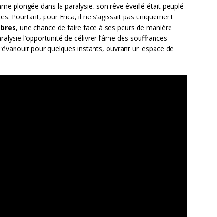
mme plongée dans la paralysie, son rêve éveillé était peuplé
es. Pourtant, pour Erica, il ne s’agissait pas uniquement
mbres
, une chance de faire face à ses peurs de manière
aralysie l’opportunité de délivrer l’âme des souffrances
e s’évanouit pour quelques instants, ouvrant un espace de