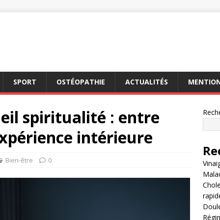
SPORT
OSTÉOPATHIE
ACTUALITÉS
MENTION
l spiritualité : entre
Rech
xpérience intérieure
Re
Bien-être
0
Vinai
Malad
Chole
rapi
Doule
Régim