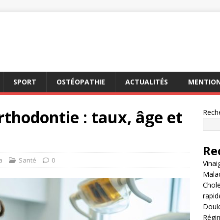
SPORT
OSTÉOPATHIE
ACTUALITÉS
MENTION
hodontie : taux, âge et
Rech
Re
a
Santé
0
Vinai
Malad
Chole
rapi
Doule
Régim