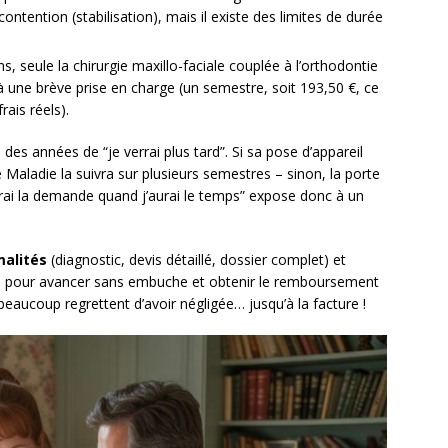
tention (stabilisation), mais il existe des limites de durée
, seule la chirurgie maxillo-faciale couplée à l’orthodontie
à une brève prise en charge (un semestre, soit 193,50 €, ce
rais réels).
des années de “je verrai plus tard”. Si sa pose d’appareil
e Maladie la suivra sur plusieurs semestres – sinon, la porte
erai la demande quand j’aurai le temps” expose donc à un
malités
(diagnostic, devis détaillé, dossier complet) et
l pour avancer sans embuche et obtenir le remboursement
beaucoup regrettent d’avoir négligée… jusqu’à la facture !