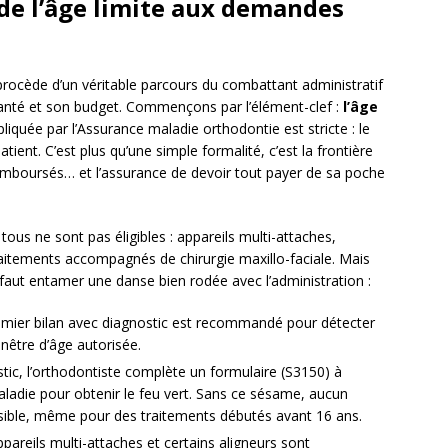
 de l’âge limite aux demandes
ocède d’un véritable parcours du combattant administratif
nté et son budget. Commençons par l’élément-clef :
l’âge
pliquée par l’Assurance maladie orthodontie est stricte : le
tient. C’est plus qu’une simple formalité, c’est la frontière
 remboursés… et l’assurance de devoir tout payer de sa poche
us ne sont pas éligibles : appareils multi-attaches,
traitements accompagnés de chirurgie maxillo-faciale. Mais
l faut entamer une danse bien rodée avec l’administration :
mier bilan avec diagnostic est recommandé pour détecter
enêtre d’âge autorisée.
tic, l’orthodontiste complète un formulaire (S3150) à
aladie pour obtenir le feu vert. Sans ce sésame, aucun
ible, même pour des traitements débutés avant 16 ans.
pareils multi-attaches et certains aligneurs sont