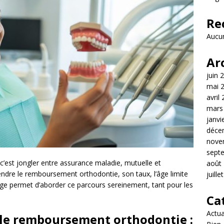
Re
Aucun
Ar
juin 
mai 
avril
mars
janvi
déce
nove
sept
c’est jongler entre assurance maladie, mutuelle et
août
dre le remboursement orthodontie, son taux, l’âge limite
juille
arge permet d’aborder ce parcours sereinement, tant pour les
Ca
Actua
r le remboursement orthodontie :