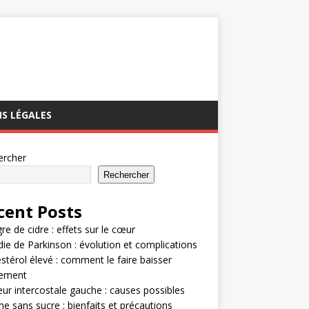
S LÉGALES
ercher
Rechercher
cent Posts
gre de cidre : effets sur le cœur
ie de Parkinson : évolution et complications
stérol élevé : comment le faire baisser
dement
ur intercostale gauche : causes possibles
e sans sucre : bienfaits et précautions