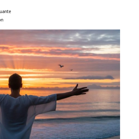
tuante
on