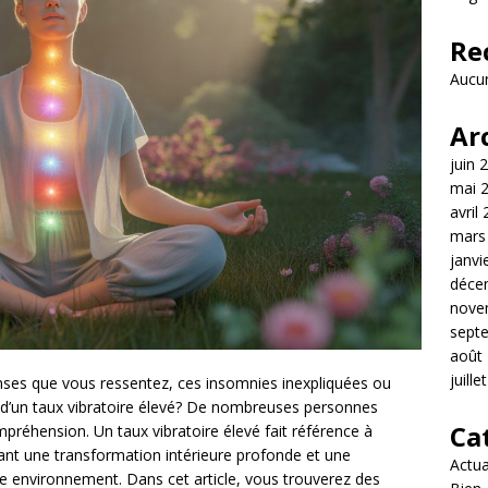
Re
Aucun
Ar
juin 
mai 
avril
mars
janvi
déce
nove
sept
août
juille
enses que vous ressentez, ces insomnies inexpliquées ou
es d’un taux vibratoire élevé? De nombreuses personnes
Ca
réhension. Un taux vibratoire élevé fait référence à
élant une transformation intérieure profonde et une
Actua
e environnement. Dans cet article, vous trouverez des