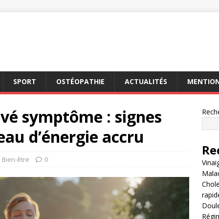
SPORT
OSTÉOPATHIE
ACTUALITÉS
MENTION
evé symptôme : signes
Rech
eau d’énergie accru
Re
Bien-être
0
Vinai
Malad
Chole
rapi
Doule
Régim